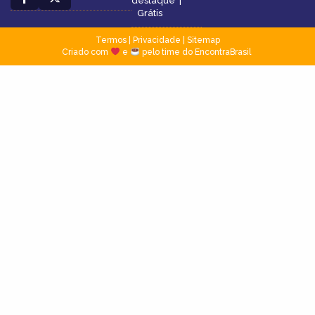
destaque
|
Grátis
Termos
|
Privacidade
|
Sitemap
Criado com
e
pelo time do EncontraBrasil