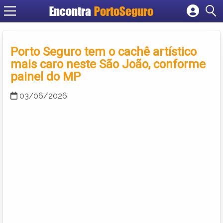
Encontra
PortoSeguro
Cadastrar empresa
Fazer login
Porto Seguro tem o cachê artístico
Criar conta
mais caro neste São João, conforme
painel do MP
03/06/2026