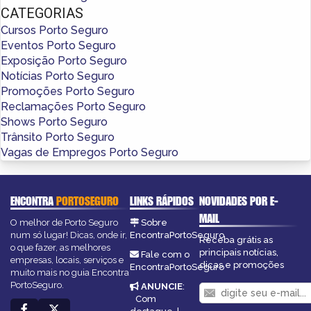
CATEGORIAS
Cursos Porto Seguro
Eventos Porto Seguro
Exposição Porto Seguro
Notícias Porto Seguro
Promoções Porto Seguro
Reclamações Porto Seguro
Shows Porto Seguro
Trânsito Porto Seguro
Vagas de Empregos Porto Seguro
ENCONTRA
PORTOSEGURO
LINKS RÁPIDOS
NOVIDADES POR E-
MAIL
O melhor de Porto Seguro
Sobre
num só lugar! Dicas, onde ir,
EncontraPortoSeguro
Receba grátis as
o que fazer, as melhores
principais notícias,
Fale com o
empresas, locais, serviços e
dicas e promoções
EncontraPortoSeguro
muito mais no guia Encontra
PortoSeguro.
ANUNCIE
:
Com