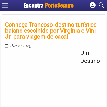
Encontra
PortoSeguro
Cadastrar empresa
Fazer login
Conheça Trancoso, destino turístico
Criar conta
baiano escolhido por Virgínia e Vini
Jr. para viagem de casal
26/12/2025
Um
Destino