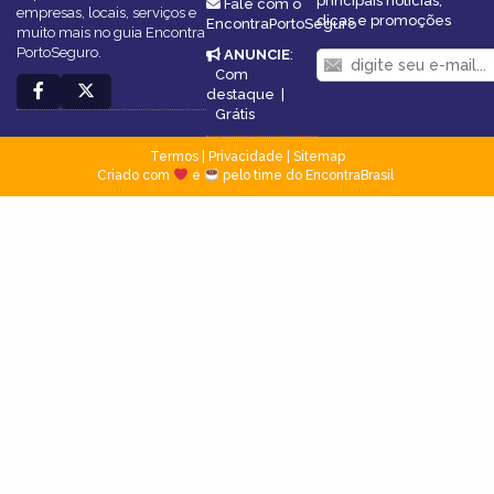
principais notícias,
Fale com o
empresas, locais, serviços e
dicas e promoções
EncontraPortoSeguro
muito mais no guia Encontra
PortoSeguro.
ANUNCIE
:
Com
destaque
|
Grátis
Termos
|
Privacidade
|
Sitemap
Criado com
e
pelo time do EncontraBrasil