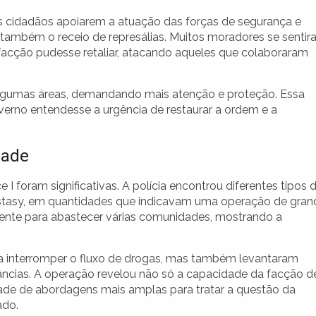
s cidadãos apoiarem a atuação das forças de segurança e
também o receio de represálias. Muitos moradores se senti
facção pudesse retaliar, atacando aqueles que colaboraram
lgumas áreas, demandando mais atenção e proteção. Essa
verno entendesse a urgência de restaurar a ordem e a
dade
 I foram significativas. A polícia encontrou diferentes tipos 
 ecstasy, em quantidades que indicavam uma operação de gran
ciente para abastecer várias comunidades, mostrando a
 interromper o fluxo de drogas, mas também levantaram
cias. A operação revelou não só a capacidade da facção d
dade de abordagens mais amplas para tratar a questão da
ado.