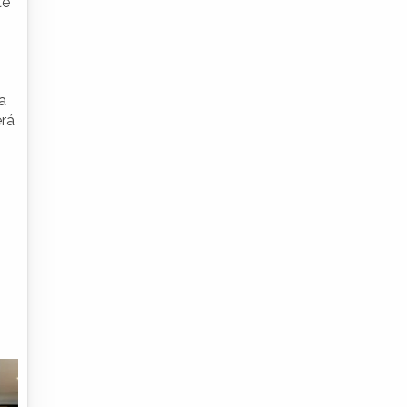
te
a
erá