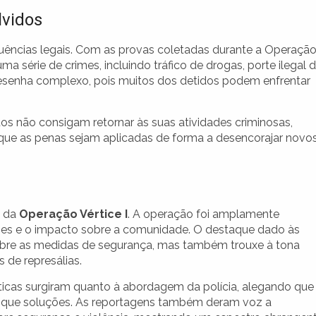
lvidos
uências legais. Com as provas coletadas durante a Operaçã
ma série de crimes, incluindo tráfico de drogas, porte ilegal 
desenha complexo, pois muitos dos detidos podem enfrentar
duos não consigam retornar às suas atividades criminosas,
que as penas sejam aplicadas de forma a desencorajar novo
a da
Operação Vértice I
. A operação foi amplamente
ões e o impacto sobre a comunidade. O destaque dado às
sobre as medidas de segurança, mas também trouxe à tona
 de represálias.
íticas surgiram quanto à abordagem da polícia, alegando que
do que soluções. As reportagens também deram voz a