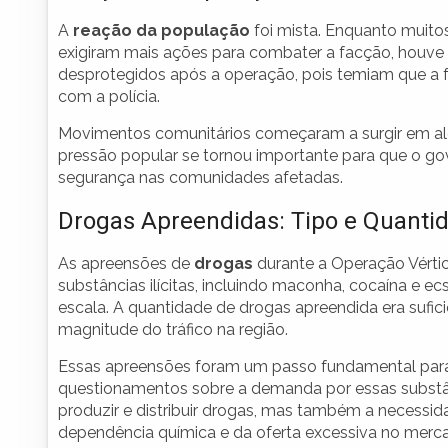
A
reação da população
foi mista. Enquanto muito
exigiram mais ações para combater a facção, houve 
desprotegidos após a operação, pois temiam que a 
com a polícia.
Movimentos comunitários começaram a surgir em a
pressão popular se tornou importante para que o go
segurança nas comunidades afetadas.
Drogas Apreendidas: Tipo e Quanti
As apreensões de
drogas
durante a Operação Vértice
substâncias ilícitas, incluindo maconha, cocaína e
escala. A quantidade de drogas apreendida era sufi
magnitude do tráfico na região.
Essas apreensões foram um passo fundamental para
questionamentos sobre a demanda por essas substân
produzir e distribuir drogas, mas também a necessi
dependência química e da oferta excessiva no merc