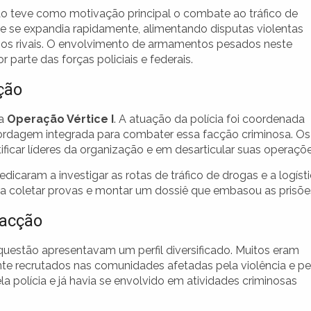
o teve como motivação principal o combate ao tráfico de
e se expandia rapidamente, alimentando disputas violentas
pos rivais. O envolvimento de armamentos pesados neste
parte das forças policiais e federais.
ção
na
Operação Vértice I
. A atuação da polícia foi coordenada
ordagem integrada para combater essa facção criminosa. Os
ficar líderes da organização e em desarticular suas operaçõe
icaram a investigar as rotas de tráfico de drogas e a logíst
ara coletar provas e montar um dossiê que embasou as prisõe
Facção
uestão apresentavam um perfil diversificado. Muitos eram
nte recrutados nas comunidades afetadas pela violência e pe
la polícia e já havia se envolvido em atividades criminosas