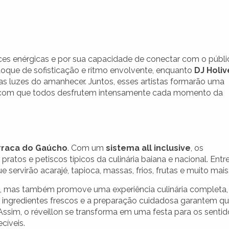
es enérgicas e por sua capacidade de conectar com o públi
oque de sofisticação e ritmo envolvente, enquanto
DJ Holiv
ras luzes do amanhecer. Juntos, esses artistas formarão uma
ará com que todos desfrutem intensamente cada momento da
rraca do Gaúcho
. Com um
sistema all inclusive
, os
tos e petiscos típicos da culinária baiana e nacional. Entr
e servirão acarajé, tapioca, massas, frios, frutas e muito mais
es, mas também promove uma experiência culinária completa,
 ingredientes frescos e a preparação cuidadosa garantem q
Assim, o réveillon se transforma em uma festa para os sentid
cíveis.