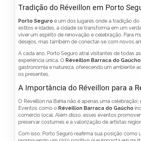
Tradição do Réveillon em Porto Seg
Porto Seguro
é um dos lugares onde a tradição do 
estilos e idades, a cidade se transforma em um verd
viver um espírito de renovação e celebração. Para 
desejos, mas também de conectar-se com novos amigo
A cada ano, Porto Seguro atrai visitantes de todas 
experiência única. O
Réveillon Barraca do Gaúcho
gastronomia e natureza, oferecendo um ambiente aco
os presentes.
A Importância do Réveillon para a R
O Réveillon na Bahia não é apenas uma celebração;
Eventos como o
Réveillon Barraca do Gaúcho
in
comércio local. Além disso, esses eventos promovem 
preservar costumes e a valorização de artistas region
Com isso, Porto Seguro reafirma sua posição como um 
promovendo um ciclo positivo que impacta em muito