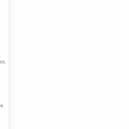
,
os,
e,