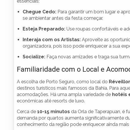
essenciais:
Chegue Cedo:
Para garantir um bom lugar e aprov
se ambientar antes da festa começar.
Esteja Preparado:
Use roupas confortáveis e adeq
Interaja com os Artistas:
Aproveite as oportunid
organizadora, pois isso pode enriquecer a sua expe
Socialize:
Faça novas amizades e traga sua turma
Familiaridade com o Local e Acom
A escolha de Porto Seguro, como local do
Réveillo
destinos turísticos mais famosos da Bahia. Para aque
acomodações. Há uma ampla variedade de
hotéis
econômicas até resorts de luxo.
Cerca de
10-15 minutos
da Orla de Taperapuan, é f
demanda por quartos aumenta significativamente dur
conhecimento da região pode enriquecer ainda mais