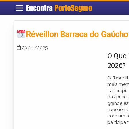
Encontra
PortoSeguro
Réveillon Barraca do Gaúcho
20/11/2025
O Que 
2026?
O
Réveil
mais memo
Taperapu
das princ
grande es
experiênc
com um to
participan