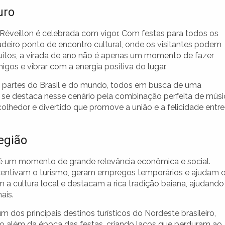
uro
Réveillon é celebrada com vigor. Com festas para todos os
adeiro ponto de encontro cultural, onde os visitantes podem
muitos, a virada de ano não é apenas um momento de fazer
s e vibrar com a energia positiva do lugar.
as partes do Brasil e do mundo, todos em busca de uma
se destaca nesse cenário pela combinação perfeita de músi
lhedor e divertido que promove a união e a felicidade entre
egião
 é um momento de grande relevância econômica e social.
centivam o turismo, geram empregos temporários e ajudam 
a cultura local e destacam a rica tradição baiana, ajudando
ais.
dos principais destinos turísticos do Nordeste brasileiro,
 além da época das festas, criando laços que perduram ao