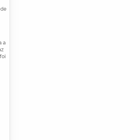
 de
a a
az
foi