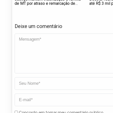
de MT por atraso e remarcação de
até R$ 3 mil 
voo em Porto Seguro
maio; confira
Deixe um comentário
Concordo em tornar meu comentário público