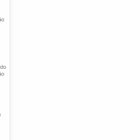
ão
 do
ão
u