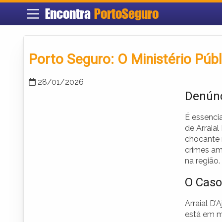
Encontra
PortoSeguro
Porto Seguro: O Ministério Públ
28/01/2026
Denúnc
É essencia
de Arraia
chocante n
crimes am
na região.
O Caso
Arraial D
está em me