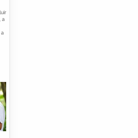
uir
 a
 a