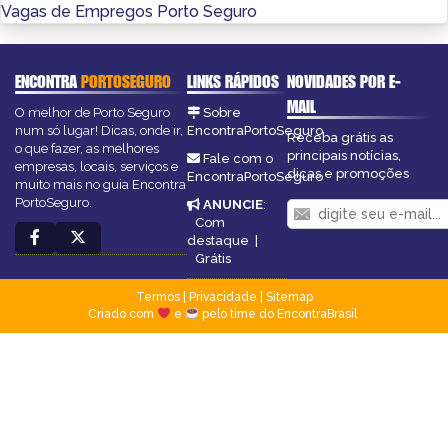
Vagas de Empregos Porto Seguro
ENCONTRA
PORTOSEGURO
LINKS RÁPIDOS
NOVIDADES POR E-
MAIL
O melhor de Porto Seguro
Sobre
num só lugar! Dicas, onde ir,
EncontraPortoSeguro
Receba grátis as
o que fazer, as melhores
principais notícias,
Fale com o
empresas, locais, serviços e
dicas e promoções
EncontraPortoSeguro
muito mais no guia Encontra
PortoSeguro.
ANUNCIE
:
Com
destaque
|
Grátis
Termos
|
Privacidade
|
Sitemap
Criado com
e
pelo time do EncontraBrasil