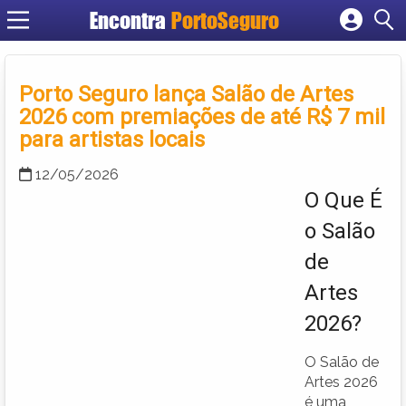
Encontra
PortoSeguro
Cadastrar empresa
Fazer login
Porto Seguro lança Salão de Artes
Criar conta
2026 com premiações de até R$ 7 mil
para artistas locais
12/05/2026
O Que É
o Salão
de
Artes
2026?
O Salão de
Artes 2026
é uma