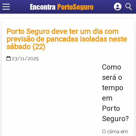
Encontra
PortoSeguro
Cadastrar empresa
Fazer login
Porto Seguro deve ter um dia com
Criar conta
previsão de pancadas isoladas neste
sábado (22)
23/11/2025
Como
será o
tempo
em
Porto
Seguro?
O clima em