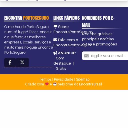
ENCONTRA
PORTOSEGURO
LINKS RÁPIDOS
NOVIDADES POR E-
MAIL
O melhor de Porto Seguro
Sobre
num só lugar! Dicas, onde ir,
EncontraPortoSeguro
Receba grátis as
o que fazer, as melhores
principais notícias,
Fale com o
empresas, locais, serviços e
dicas e promoções
EncontraPortoSeguro
muito mais no guia Encontra
PortoSeguro.
ANUNCIE
:
Com
destaque
|
Grátis
Termos
|
Privacidade
|
Sitemap
Criado com
e
pelo time do EncontraBrasil