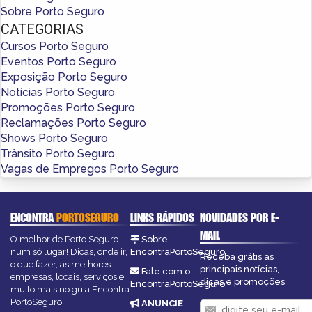
Sobre Porto Seguro
CATEGORIAS
Cursos Porto Seguro
Eventos Porto Seguro
Exposição Porto Seguro
Notícias Porto Seguro
Promoções Porto Seguro
Reclamações Porto Seguro
Shows Porto Seguro
Trânsito Porto Seguro
Vagas de Empregos Porto Seguro
ENCONTRA
PORTOSEGURO
LINKS RÁPIDOS
NOVIDADES POR E-
MAIL
O melhor de Porto Seguro
Sobre
num só lugar! Dicas, onde ir,
EncontraPortoSeguro
Receba grátis as
o que fazer, as melhores
principais notícias,
Fale com o
empresas, locais, serviços e
dicas e promoções
EncontraPortoSeguro
muito mais no guia Encontra
PortoSeguro.
ANUNCIE
: