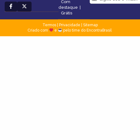
Com
destaque
|
Grátis
Termos
|
Privacidade
|
Sitemap
Criado com
e
pelo time do EncontraBrasil