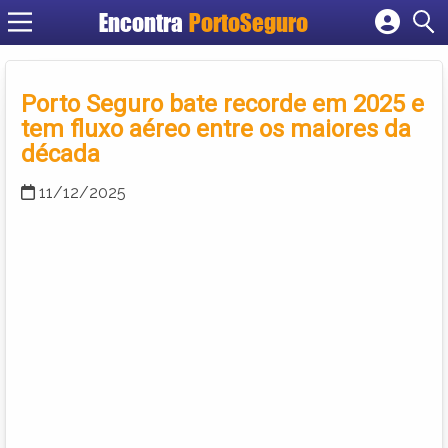
Encontra
PortoSeguro
Cadastrar empresa
Fazer login
Porto Seguro bate recorde em 2025 e
Criar conta
tem fluxo aéreo entre os maiores da
década
11/12/2025