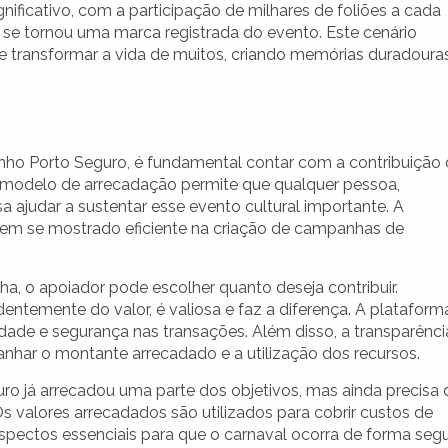
ificativo, com a participação de milhares de foliões a cada
es se tornou uma marca registrada do evento. Este cenário
 transformar a vida de muitos, criando memórias duradoura
nho Porto Seguro, é fundamental contar com a contribuição
e modelo de arrecadação permite que qualquer pessoa,
 ajudar a sustentar esse evento cultural importante. A
 tem se mostrado eficiente na criação de campanhas de
ha, o apoiador pode escolher quanto deseja contribuir.
entemente do valor, é valiosa e faz a diferença. A plataform
idade e segurança nas transações. Além disso, a transparênci
har o montante arrecadado e a utilização dos recursos.
o já arrecadou uma parte dos objetivos, mas ainda precisa 
s valores arrecadados são utilizados para cobrir custos de
aspectos essenciais para que o carnaval ocorra de forma seg