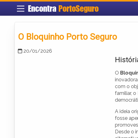
Encontra
PortoSeguro
O Bloquinho Porto Seguro
20/01/2026
Histór
O
Bloqui
inovadora 
com o obj
familiar, 
democráti
A ideia o
fosse ape
promovess
Desde o i