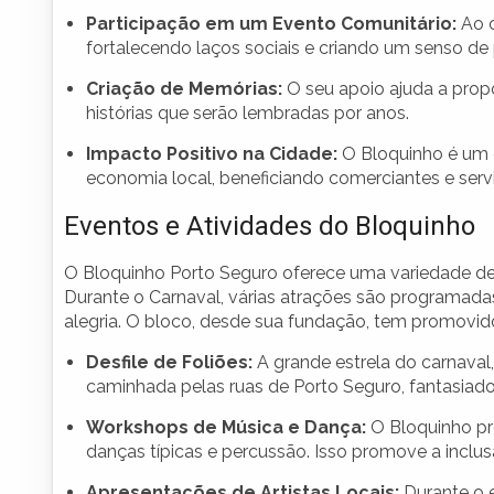
Participação em um Evento Comunitário:
Ao c
fortalecendo laços sociais e criando um senso de
Criação de Memórias:
O seu apoio ajuda a prop
histórias que serão lembradas por anos.
Impacto Positivo na Cidade:
O Bloquinho é um 
economia local, beneficiando comerciantes e servi
Eventos e Atividades do Bloquinho
O Bloquinho Porto Seguro oferece uma variedade de e
Durante o Carnaval, várias atrações são programada
alegria. O bloco, desde sua fundação, tem promovido
Desfile de Foliões:
A grande estrela do carnava
caminhada pelas ruas de Porto Seguro, fantasiados
Workshops de Música e Dança:
O Bloquinho pro
danças típicas e percussão. Isso promove a inclu
Apresentações de Artistas Locais:
Durante o e