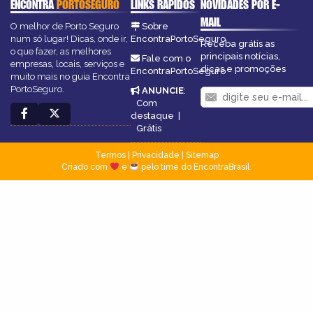
ENCONTRA
PORTOSEGURO
LINKS RÁPIDOS
NOVIDADES POR E-
MAIL
O melhor de Porto Seguro
Sobre
num só lugar! Dicas, onde ir,
EncontraPortoSeguro
Receba grátis as
o que fazer, as melhores
principais notícias,
Fale com o
empresas, locais, serviços e
dicas e promoções
EncontraPortoSeguro
muito mais no guia Encontra
PortoSeguro.
ANUNCIE
:
Com
destaque
|
Grátis
Termos
|
Privacidade
|
Sitemap
Criado com
e
pelo time do EncontraBrasil