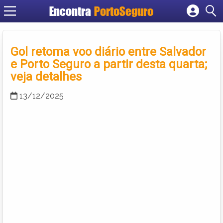
Encontra
PortoSeguro
Cadastrar empresa
Fazer login
Gol retoma voo diário entre Salvador
Criar conta
e Porto Seguro a partir desta quarta;
veja detalhes
13/12/2025