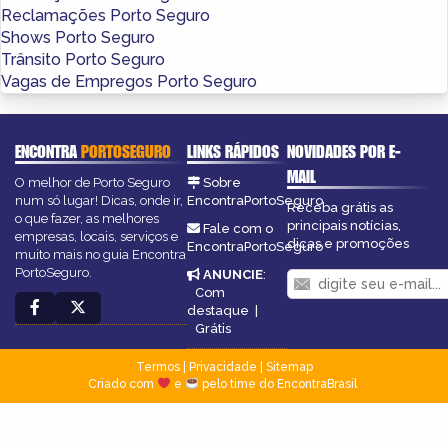
Reclamações Porto Seguro
Shows Porto Seguro
Trânsito Porto Seguro
Vagas de Empregos Porto Seguro
ENCONTRA
PORTOSEGURO
LINKS RÁPIDOS
NOVIDADES POR E-
MAIL
O melhor de Porto Seguro
Sobre
num só lugar! Dicas, onde ir,
EncontraPortoSeguro
Receba grátis as
o que fazer, as melhores
principais notícias,
Fale com o
empresas, locais, serviços e
dicas e promoções
EncontraPortoSeguro
muito mais no guia Encontra
PortoSeguro.
ANUNCIE
:
Com
destaque
|
Grátis
Termos
|
Privacidade
|
Sitemap
Criado com
e
pelo time do EncontraBrasil