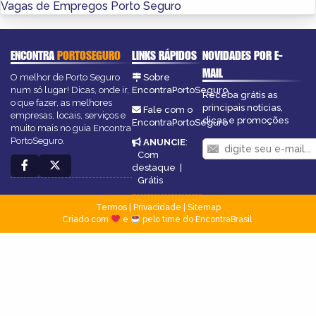
Vagas de Empregos Porto Seguro
ENCONTRA
PORTOSEGURO
LINKS RÁPIDOS
NOVIDADES POR E-
MAIL
O melhor de Porto Seguro
Sobre
num só lugar! Dicas, onde ir,
EncontraPortoSeguro
Receba grátis as
o que fazer, as melhores
principais notícias,
Fale com o
empresas, locais, serviços e
dicas e promoções
EncontraPortoSeguro
muito mais no guia Encontra
PortoSeguro.
ANUNCIE
:
Com
destaque
|
Grátis
Termos
|
Privacidade
|
Sitemap
Criado com
e
pelo time do EncontraBrasil