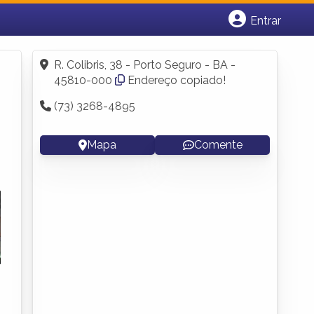
Entrar
Cadastrar empresa
Fazer login
R. Colibris, 38 - Porto Seguro - BA -
Criar conta
45810-000
Endereço copiado!
(73) 3268-4895
Mapa
Comente