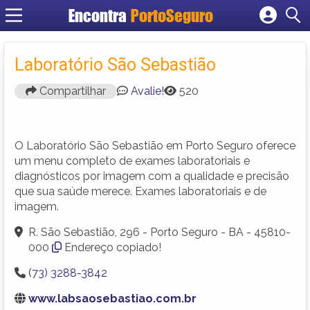
Encontra
PortoSeguro
Cadastrar empresa
Fazer login
Laboratório São Sebastião
Criar conta
Compartilhar
Avalie!
520
O Laboratório São Sebastião em Porto Seguro oferece
um menu completo de exames laboratoriais e
diagnósticos por imagem com a qualidade e precisão
que sua saúde merece. Exames laboratoriais e de
imagem.
R. São Sebastião, 296 - Porto Seguro - BA - 45810-
000
Endereço copiado!
(73) 3288-3842
www.labsaosebastiao.com.br