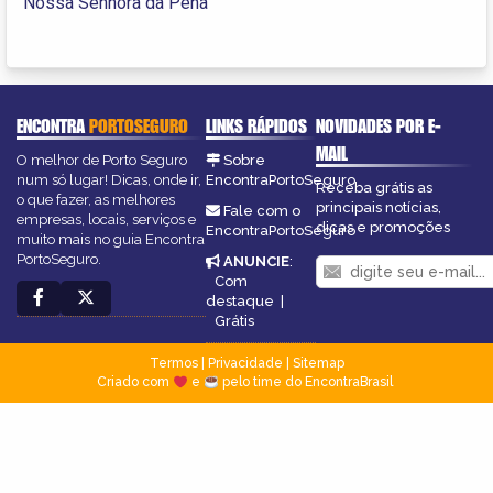
Nossa Senhora da Pena
ENCONTRA
PORTOSEGURO
LINKS RÁPIDOS
NOVIDADES POR E-
MAIL
O melhor de Porto Seguro
Sobre
num só lugar! Dicas, onde ir,
EncontraPortoSeguro
Receba grátis as
o que fazer, as melhores
principais notícias,
Fale com o
empresas, locais, serviços e
dicas e promoções
EncontraPortoSeguro
muito mais no guia Encontra
PortoSeguro.
ANUNCIE
:
Com
destaque
|
Grátis
Termos
|
Privacidade
|
Sitemap
Criado com
e
pelo time do EncontraBrasil