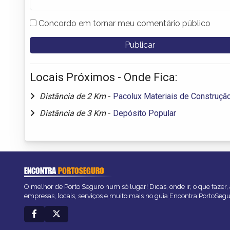
Concordo em tornar meu comentário público
Locais Próximos - Onde Fica:
Distância de 2 Km
-
Pacolux Materiais de Construçã
Distância de 3 Km
-
Depósito Popular
ENCONTRA
PORTOSEGURO
O melhor de Porto Seguro num só lugar! Dicas, onde ir, o que fazer
empresas, locais, serviços e muito mais no guia Encontra PortoSegu