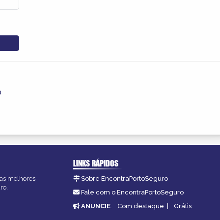
o
LINKS RÁPIDOS
, as melhores
Sobre EncontraPortoSeguro
ro.
Fale com o EncontraPortoSeguro
ANUNCIE
:
Com destaque
|
Grátis