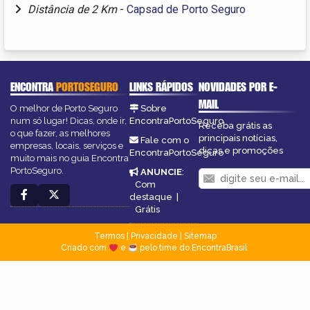
Distância de 2 Km
-
Capsad de Porto Seguro
ENCONTRA
PORTOSEGURO
LINKS RÁPIDOS
NOVIDADES POR E-
MAIL
O melhor de Porto Seguro
Sobre
num só lugar! Dicas, onde ir,
EncontraPortoSeguro
Receba grátis as
o que fazer, as melhores
principais notícias,
Fale com o
empresas, locais, serviços e
dicas e promoções
EncontraPortoSeguro
muito mais no guia Encontra
PortoSeguro.
ANUNCIE
:
Com
destaque
|
Grátis
Termos
|
Privacidade
|
Sitemap
Criado com
e
pelo time do EncontraBrasil