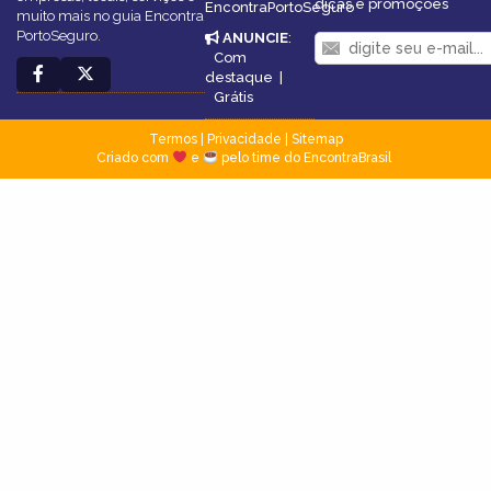
dicas e promoções
EncontraPortoSeguro
muito mais no guia Encontra
PortoSeguro.
ANUNCIE
:
Com
destaque
|
Grátis
Termos
|
Privacidade
|
Sitemap
Criado com
e
pelo time do EncontraBrasil