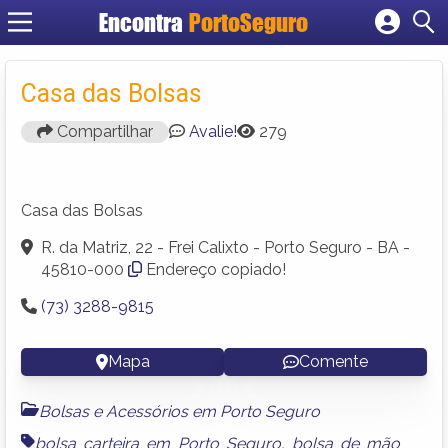
Encontra
PortoSeguro
Cadastrar empresa
Fazer login
Casa das Bolsas
Criar conta
Compartilhar
Avalie!
279
Casa das Bolsas
R. da Matriz, 22 - Frei Calixto - Porto Seguro - BA -
45810-000
Endereço copiado!
(73) 3288-9815
Mapa
Comente
Bolsas e Acessórios em Porto Seguro
bolsa carteira em Porto Seguro
,
bolsa de mão