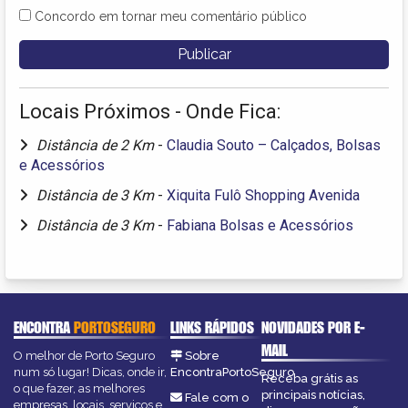
Concordo em tornar meu comentário público
Locais Próximos - Onde Fica:
Distância de 2 Km
-
Claudia Souto – Calçados, Bolsas
e Acessórios
Distância de 3 Km
-
Xiquita Fulô Shopping Avenida
Distância de 3 Km
-
Fabiana Bolsas e Acessórios
ENCONTRA
PORTOSEGURO
LINKS RÁPIDOS
NOVIDADES POR E-
MAIL
O melhor de Porto Seguro
Sobre
num só lugar! Dicas, onde ir,
EncontraPortoSeguro
Receba grátis as
o que fazer, as melhores
principais notícias,
Fale com o
empresas, locais, serviços e