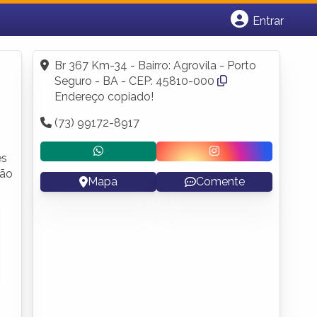
Entrar
Cadastrar empresa
Fazer login
Br 367 Km-34 - Bairro: Agrovila - Porto
Criar conta
Seguro - BA - CEP: 45810-000
Endereço copiado!
(73) 99172-8917
es
ção
Mapa
Comente