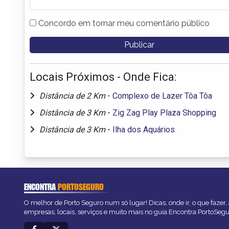
Concordo em tornar meu comentário público
Locais Próximos - Onde Fica:
Distância de 2 Km
-
Complexo de Lazer Tôa Tôa
Distância de 3 Km
-
Zig Zag Play Plaza Shopping
Distância de 3 Km
-
Ilha dos Aquários
ENCONTRA
PORTOSEGURO
O melhor de Porto Seguro num só lugar! Dicas, onde ir, o que fazer
empresas, locais, serviços e muito mais no guia Encontra PortoSegu