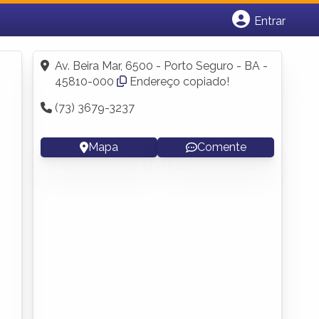
Entrar
Cadastrar empresa
Fazer login
Av. Beira Mar, 6500 - Porto Seguro - BA -
Criar conta
45810-000
Endereço copiado!
(73) 3679-3237
Mapa
Comente