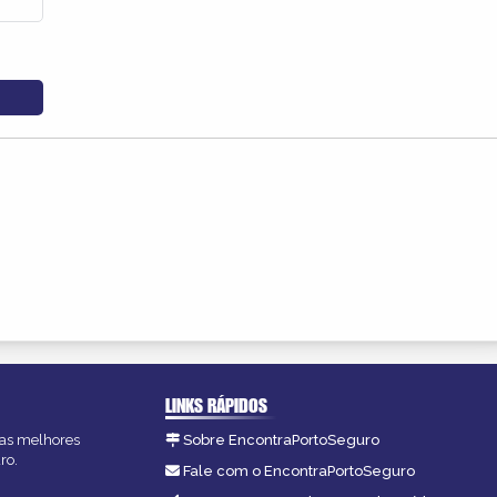
LINKS RÁPIDOS
, as melhores
Sobre EncontraPortoSeguro
ro.
Fale com o EncontraPortoSeguro