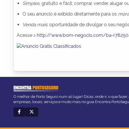
Simples
, gratuito e fácil; comprar, vender, alugar o
O seu anúncio é exibido diretamente para os
mora
Venda mais
: oportunidade de divulgar o seu negóc
Acesse >
http://www.bom-negocio.com/ba-r78250
ENCONTRA
PORTOSEGURO
O melhor de Porto Seguro num só lugar! Dicas, onde ir, o que fazer
empresas, locais, serviços e muito mais no guia Encontra PortoSegu