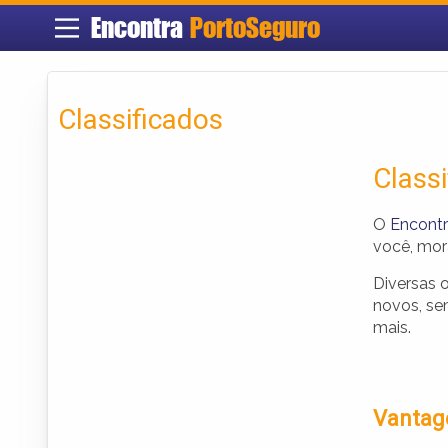
Encontra
PortoSeguro
Classificados
Class
O
Encont
você, mor
Diversas 
novos, se
mais.
Vantage