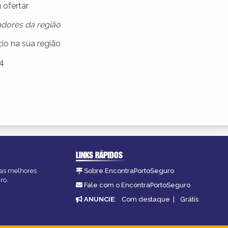
u ofertar
dores da região
io na sua região
4
LINKS RÁPIDOS
, as melhores
Sobre EncontraPortoSeguro
ro.
Fale com o EncontraPortoSeguro
ANUNCIE
:
Com destaque
|
Grátis