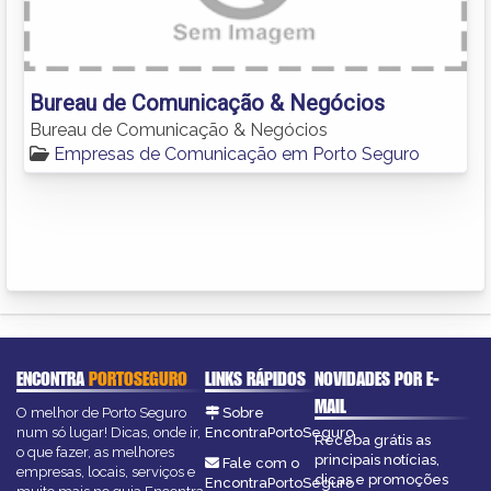
Bureau de Comunicação & Negócios
Bureau de Comunicação & Negócios
Empresas de Comunicação em Porto Seguro
ENCONTRA
PORTOSEGURO
LINKS RÁPIDOS
NOVIDADES POR E-
MAIL
O melhor de Porto Seguro
Sobre
num só lugar! Dicas, onde ir,
EncontraPortoSeguro
Receba grátis as
o que fazer, as melhores
principais notícias,
Fale com o
empresas, locais, serviços e
dicas e promoções
EncontraPortoSeguro