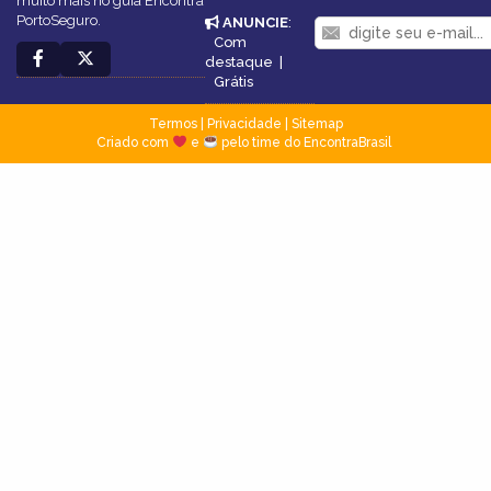
muito mais no guia Encontra
PortoSeguro.
ANUNCIE
:
Com
destaque
|
Grátis
Termos
|
Privacidade
|
Sitemap
Criado com
e
pelo time do EncontraBrasil