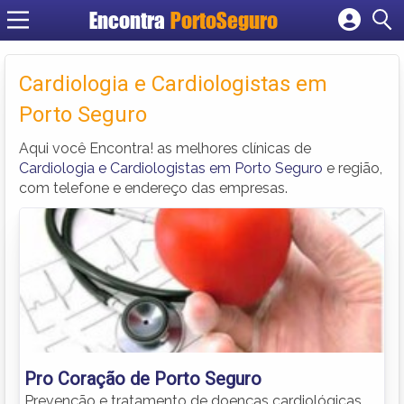
Encontra
PortoSeguro
Cadastrar empresa
Fazer login
Cardiologia e Cardiologistas em
Criar conta
Porto Seguro
Aqui você Encontra! as melhores clínicas de
Cardiologia e Cardiologistas em Porto Seguro
e região,
com telefone e endereço das empresas.
Pro Coração de Porto Seguro
Prevenção e tratamento de doenças cardiológicas