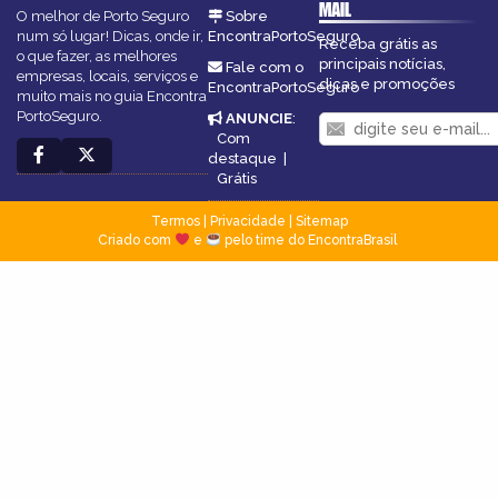
MAIL
O melhor de Porto Seguro
Sobre
num só lugar! Dicas, onde ir,
EncontraPortoSeguro
Receba grátis as
o que fazer, as melhores
principais notícias,
Fale com o
empresas, locais, serviços e
dicas e promoções
EncontraPortoSeguro
muito mais no guia Encontra
PortoSeguro.
ANUNCIE
:
Com
destaque
|
Grátis
Termos
|
Privacidade
|
Sitemap
Criado com
e
pelo time do EncontraBrasil