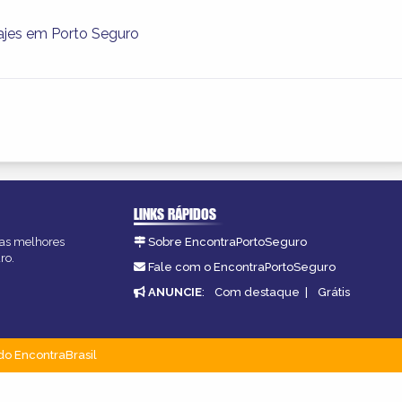
ajes em Porto Seguro
LINKS RÁPIDOS
, as melhores
Sobre EncontraPortoSeguro
ro.
Fale com o EncontraPortoSeguro
ANUNCIE
:
Com destaque
|
Grátis
do EncontraBrasil