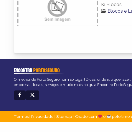
Ki Blocos
Blocos e L
ENCONTRA
PORTOSEGURO
O melhor de Porto Seguro num só lugar! Dicas, onde ir, o que fazer
empresas, locais, serviços e muito mais no guia Encontra PortoSegu
Termos
|
Privacidade
|
Sitemap
Criado com
e
pelo time 