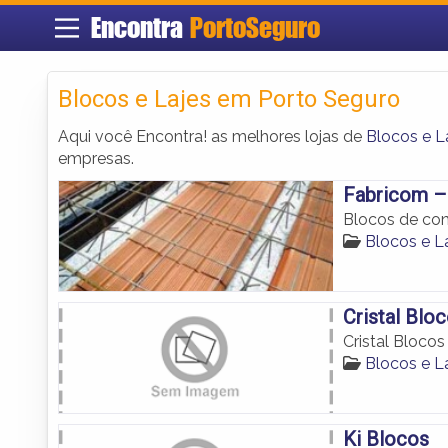
Encontra
PortoSeguro
Blocos e Lajes em Porto Seguro
Aqui você Encontra! as melhores lojas de
Blocos e L
empresas.
Fabricom –
Blocos de con
Blocos e L
Cristal Blo
Cristal Blocos
Blocos e L
Ki Blocos