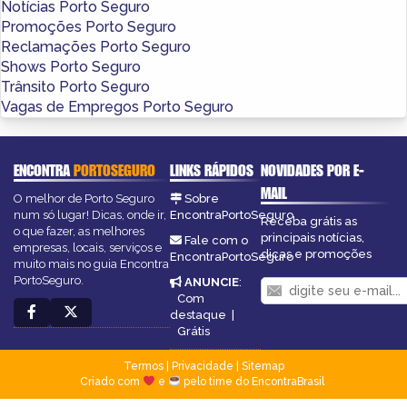
Notícias Porto Seguro
Promoções Porto Seguro
Reclamações Porto Seguro
Shows Porto Seguro
Trânsito Porto Seguro
Vagas de Empregos Porto Seguro
ENCONTRA
PORTOSEGURO
LINKS RÁPIDOS
NOVIDADES POR E-
MAIL
O melhor de Porto Seguro
Sobre
num só lugar! Dicas, onde ir,
EncontraPortoSeguro
Receba grátis as
o que fazer, as melhores
principais notícias,
Fale com o
empresas, locais, serviços e
dicas e promoções
EncontraPortoSeguro
muito mais no guia Encontra
PortoSeguro.
ANUNCIE
:
Com
destaque
|
Grátis
Termos
|
Privacidade
|
Sitemap
Criado com
e
pelo time do EncontraBrasil