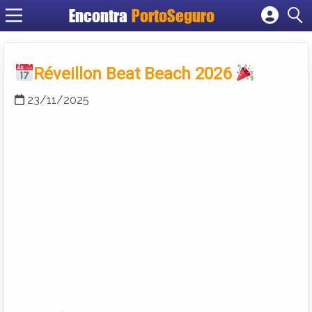
Encontra
PortoSeguro
Cadastrar empresa
Fazer login
Criar conta
Réveillon Beat Beach 2026
23/11/2025