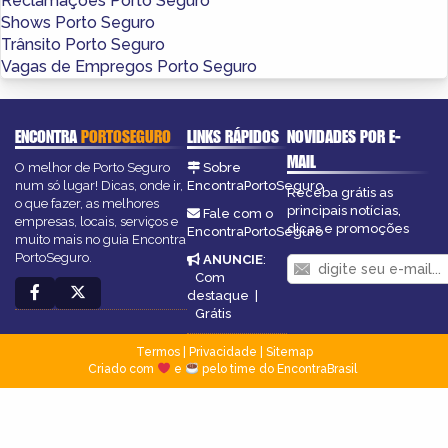
Reclamações Porto Seguro
Shows Porto Seguro
Trânsito Porto Seguro
Vagas de Empregos Porto Seguro
ENCONTRA
PORTOSEGURO
LINKS RÁPIDOS
NOVIDADES POR E-
MAIL
O melhor de Porto Seguro
Sobre
num só lugar! Dicas, onde ir,
EncontraPortoSeguro
Receba grátis as
o que fazer, as melhores
principais notícias,
Fale com o
empresas, locais, serviços e
dicas e promoções
EncontraPortoSeguro
muito mais no guia Encontra
PortoSeguro.
ANUNCIE
:
Com
destaque
|
Grátis
Termos
|
Privacidade
|
Sitemap
Criado com
e
pelo time do EncontraBrasil