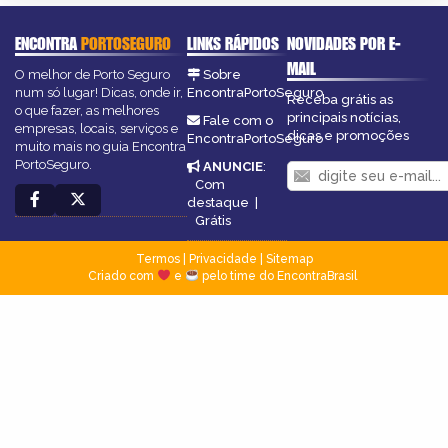
ENCONTRA
PORTOSEGURO
LINKS RÁPIDOS
NOVIDADES POR E-
MAIL
O melhor de Porto Seguro
Sobre
num só lugar! Dicas, onde ir,
EncontraPortoSeguro
Receba grátis as
o que fazer, as melhores
principais notícias,
Fale com o
empresas, locais, serviços e
dicas e promoções
EncontraPortoSeguro
muito mais no guia Encontra
PortoSeguro.
ANUNCIE
:
Com
destaque
|
Grátis
Termos
|
Privacidade
|
Sitemap
Criado com
e
pelo time do EncontraBrasil