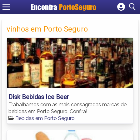
Encontra
PortoSeguro
Cadastrar empresa
Fazer login
vinhos em Porto Seguro
Criar conta
Disk Bebidas Ice Beer
Trabalhamos com as mais consagradas marcas de
bebidas em Porto Seguro. Confira!
Bebidas em Porto Seguro