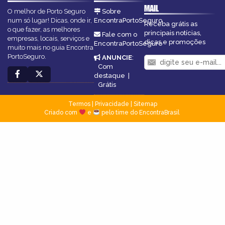
MAIL
O melhor de Porto Seguro
Sobre
num só lugar! Dicas, onde ir,
EncontraPortoSeguro
Receba grátis as
o que fazer, as melhores
principais notícias,
Fale com o
empresas, locais, serviços e
dicas e promoções
EncontraPortoSeguro
muito mais no guia Encontra
PortoSeguro.
ANUNCIE
:
Com
destaque
|
Grátis
Termos
|
Privacidade
|
Sitemap
Criado com
e
pelo time do EncontraBrasil