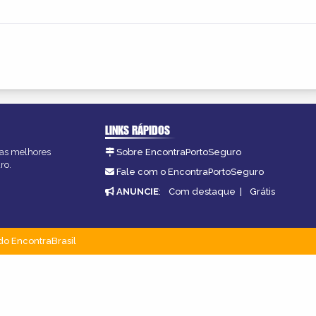
LINKS RÁPIDOS
, as melhores
Sobre EncontraPortoSeguro
ro.
Fale com o EncontraPortoSeguro
ANUNCIE
:
Com destaque
|
Grátis
do EncontraBrasil