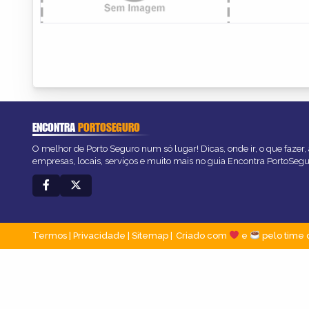
ENCONTRA
PORTOSEGURO
O melhor de Porto Seguro num só lugar! Dicas, onde ir, o que fazer
empresas, locais, serviços e muito mais no guia Encontra PortoSegu
Termos
|
Privacidade
|
Sitemap
Criado com
e
pelo time 