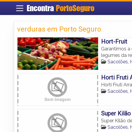
Encontra
PortoSeguro
verduras em Porto Seguro
Hort-Fruit
Garantimos a 
legumes da re
Sacolões, 
Horti Fruti 
Horti Fruti Arra
Sacolões, 
Super Kilão
Super Kilão de
Sacolões, 