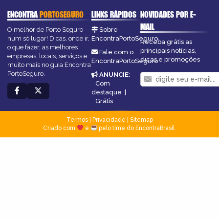
ENCONTRA
PORTOSEGURO
LINKS RÁPIDOS
NOVIDADES POR E-
MAIL
O melhor de Porto Seguro
Sobre
num só lugar! Dicas, onde ir,
EncontraPortoSeguro
Receba grátis as
o que fazer, as melhores
principais notícias,
Fale com o
empresas, locais, serviços e
dicas e promoções
EncontraPortoSeguro
muito mais no guia Encontra
PortoSeguro.
ANUNCIE
:
Com
destaque
|
Grátis
Termos
|
Privacidade
|
Sitemap
Criado com
e
pelo time do EncontraBrasil