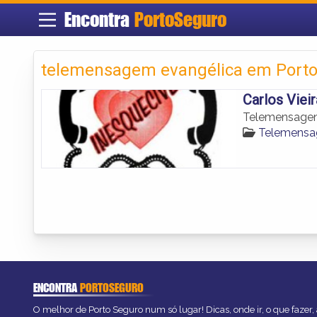
Encontra
PortoSeguro
telemensagem evangélica em Porto
Carlos Viei
Telemensagen
Telemensa
ENCONTRA
PORTOSEGURO
O melhor de Porto Seguro num só lugar! Dicas, onde ir, o que fazer