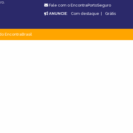
ro.
Fale com o EncontraPortoSeguro
ANUNCIE
:
Com destaque
|
Grátis
do EncontraBrasil