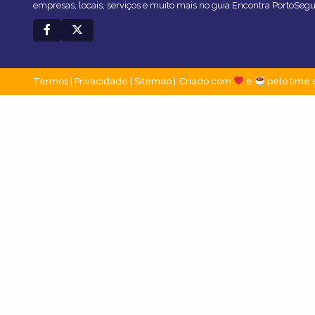
empresas, locais, serviços e muito mais no guia Encontra PortoSegu
Termos
|
Privacidade
|
Sitemap
Criado com
e
pelo time 