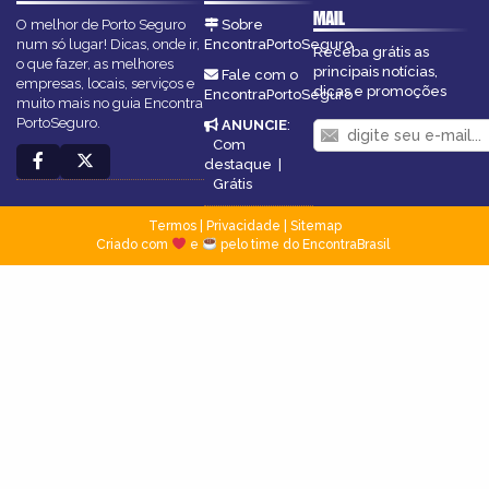
MAIL
O melhor de Porto Seguro
Sobre
num só lugar! Dicas, onde ir,
EncontraPortoSeguro
Receba grátis as
o que fazer, as melhores
principais notícias,
Fale com o
empresas, locais, serviços e
dicas e promoções
EncontraPortoSeguro
muito mais no guia Encontra
PortoSeguro.
ANUNCIE
:
Com
destaque
|
Grátis
Termos
|
Privacidade
|
Sitemap
Criado com
e
pelo time do EncontraBrasil