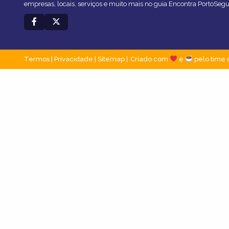
empresas, locais, serviços e muito mais no guia Encontra PortoSegu
Termos
|
Privacidade
|
Sitemap
Criado com
e
pelo time 