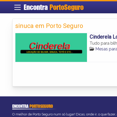
Encontra
PortoSeguro
sinuca em Porto Seguro
Cinderela L
Tudo para bil
Mesas para
ENCONTRA
PORTOSEGURO
O melhor de Porto Seguro num só lugar! Dicas, onde ir, o que fazer