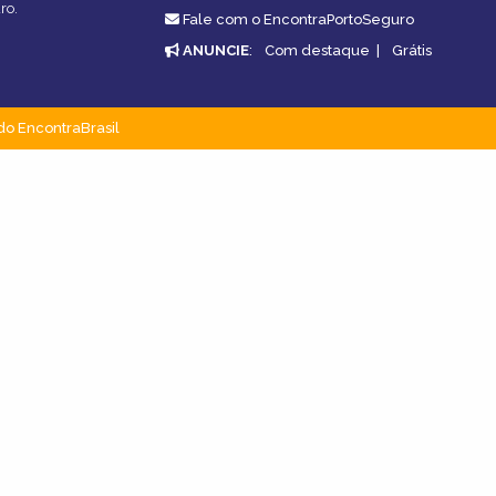
ro.
Fale com o EncontraPortoSeguro
ANUNCIE
:
Com destaque
|
Grátis
do EncontraBrasil