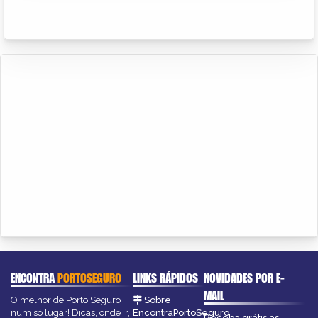
ENCONTRA
PORTOSEGURO
LINKS RÁPIDOS
NOVIDADES POR E-
MAIL
O melhor de Porto Seguro
Sobre
num só lugar! Dicas, onde ir,
EncontraPortoSeguro
Receba grátis as