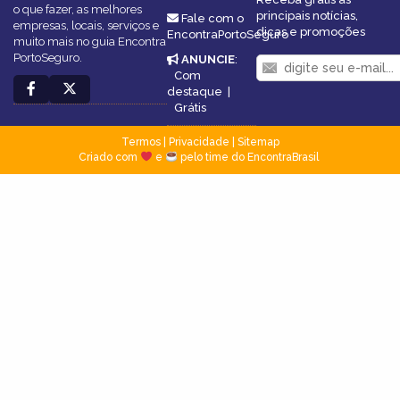
o que fazer, as melhores
principais notícias,
Fale com o
empresas, locais, serviços e
dicas e promoções
EncontraPortoSeguro
muito mais no guia Encontra
PortoSeguro.
ANUNCIE
:
Com
destaque
|
Grátis
Termos
|
Privacidade
|
Sitemap
Criado com
e
pelo time do EncontraBrasil