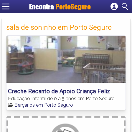
Encontra
PortoSeguro
Cadastrar empresa
Fazer login
sala de soninho em Porto Seguro
Criar conta
Creche Recanto de Apoio Criança Feliz
Educação Infantil de 0 a 5 anos em Porto Seguro.
Berçários em Porto Seguro