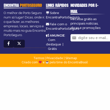
ENCONTRA
PORTOSEGURO
LINKS RÁPIDOS
NOVIDADES POR E-
MAIL
O melhor de Porto Seguro
Sobre
num só lugar! Dicas, onde ir,
EncontraPortoSeguro
Receba grátis as
o que fazer, as melhores
principais notícias,
Fale com o
empresas, locais, serviços e
dicas e promoções
EncontraPortoSeguro
muito mais no guia Encontra
PortoSeguro.
ANUNCIE
:
Com
destaque
|
Grátis
Termos
|
Privacidade
|
Sitemap
Criado com
e
pelo time do EncontraBrasil