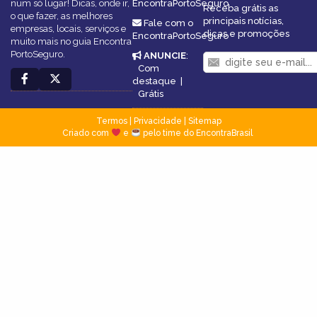
num só lugar! Dicas, onde ir,
EncontraPortoSeguro
Receba grátis as
o que fazer, as melhores
principais notícias,
Fale com o
empresas, locais, serviços e
dicas e promoções
EncontraPortoSeguro
muito mais no guia Encontra
PortoSeguro.
ANUNCIE
:
Com
destaque
|
Grátis
Termos
|
Privacidade
|
Sitemap
Criado com
e
pelo time do EncontraBrasil