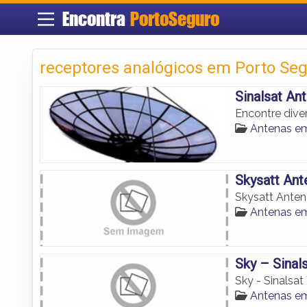
Encontra
PortoSeguro
receptores analógicos em Porto Se
Sinalsat An
Encontre dive
Antenas em
Skysatt Ant
Skysatt Anten
Antenas em
Sky – Sinal
Sky - Sinalsat
Antenas em