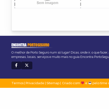
ENCONTRA
PORTOSEGURO
O melhor de Porto Seguro num só lugar! Dicas, onde ir, o que fazer
empresas, locais, serviços e muito mais no guia Encontra PortoSegu
Termos
|
Privacidade
|
Sitemap
Criado com
e
pelo time 