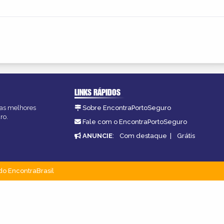
LINKS RÁPIDOS
, as melhores
Sobre EncontraPortoSeguro
ro.
Fale com o EncontraPortoSeguro
ANUNCIE
:
Com destaque
|
Grátis
do EncontraBrasil