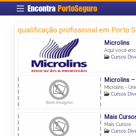
Encontra
PortoSeguro
qualificação profissional em Porto 
Microlins
Aqui você enc
Cursos Div
Microlins –
Microlins - U
Cursos Div
Mais Curso
Mais Cursos
Cursos Div