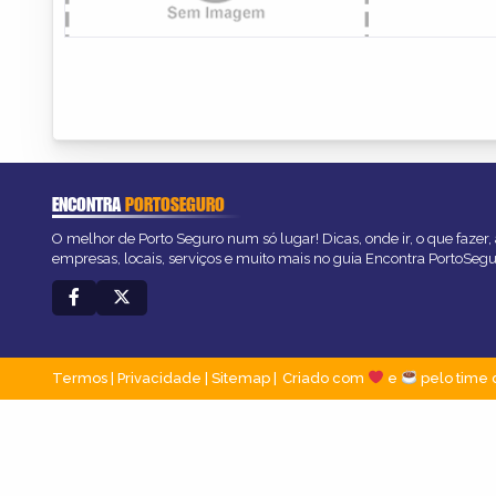
ENCONTRA
PORTOSEGURO
O melhor de Porto Seguro num só lugar! Dicas, onde ir, o que fazer
empresas, locais, serviços e muito mais no guia Encontra PortoSegu
Termos
|
Privacidade
|
Sitemap
Criado com
e
pelo time 