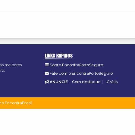
LINKS RÁPIDOS
, as melhores
Sobre EncontraPortoSeguro
ro.
Fale com o EncontraPortoSeguro
ANUNCIE
:
Com destaque
|
Grátis
do EncontraBrasil