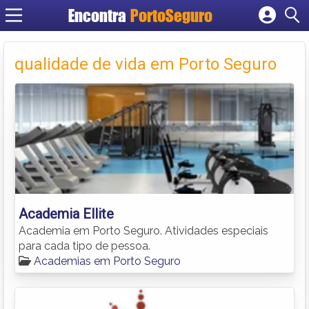
Encontra
PortoSeguro
Cadastrar empresa
Fazer login
qualidade de vida em Porto Seguro
Criar conta
Academia Ellite
Academia em Porto Seguro. Atividades especiais
para cada tipo de pessoa.
Academias em Porto Seguro