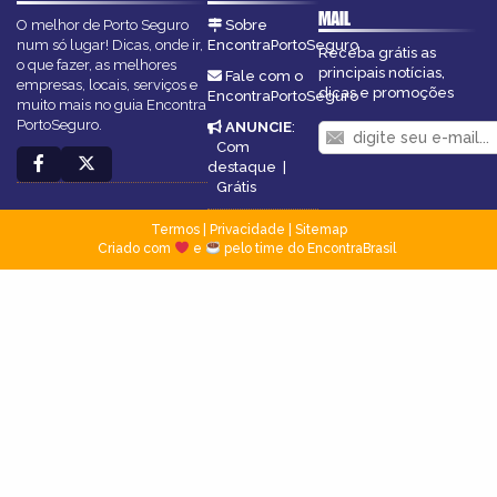
MAIL
O melhor de Porto Seguro
Sobre
num só lugar! Dicas, onde ir,
EncontraPortoSeguro
Receba grátis as
o que fazer, as melhores
principais notícias,
Fale com o
empresas, locais, serviços e
dicas e promoções
EncontraPortoSeguro
muito mais no guia Encontra
PortoSeguro.
ANUNCIE
:
Com
destaque
|
Grátis
Termos
|
Privacidade
|
Sitemap
Criado com
e
pelo time do EncontraBrasil