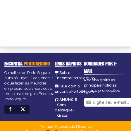
ENCONTRA
PORTOSEGURO
LINKS RÁPIDOS
NOVIDADES POR E-
MAIL
O melhor de Porto Seguro
Sobre
num só lugar! Dicas, onde ir,
EncontraPortoSeguro
Receba grátis as
o que fazer, as melhores
principais notícias,
Fale com o
empresas, locais, serviços e
dicas e promoções
EncontraPortoSeguro
muito mais no guia Encontra
PortoSeguro.
ANUNCIE
:
Com
destaque
|
Grátis
Termos
|
Privacidade
|
Sitemap