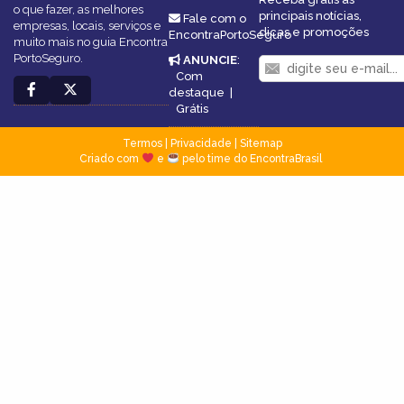
o que fazer, as melhores
principais notícias,
Fale com o
empresas, locais, serviços e
dicas e promoções
EncontraPortoSeguro
muito mais no guia Encontra
PortoSeguro.
ANUNCIE
:
Com
destaque
|
Grátis
Termos
|
Privacidade
|
Sitemap
Criado com
e
pelo time do EncontraBrasil