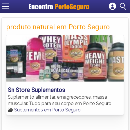
Encontra
PortoSeguro
Cadastrar empresa
Fazer login
produto natural em Porto Seguro
Criar conta
Sn Store Suplementos
Suplemento alimentar, emagrecedores, massa
muscular. Tudo para seu corpo em Porto Seguro!
Suplementos em Porto Seguro