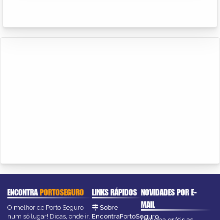
ENCONTRA
PORTOSEGURO
LINKS RÁPIDOS
NOVIDADES POR E-
MAIL
O melhor de Porto Seguro
Sobre
num só lugar! Dicas, onde ir,
EncontraPortoSeguro
Receba grátis as