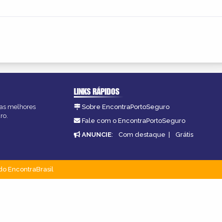
LINKS RÁPIDOS
, as melhores
Sobre EncontraPortoSeguro
ro.
Fale com o EncontraPortoSeguro
ANUNCIE
:
Com destaque
|
Grátis
do EncontraBrasil