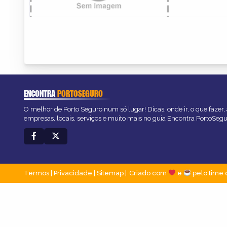
ENCONTRA
PORTOSEGURO
O melhor de Porto Seguro num só lugar! Dicas, onde ir, o que fazer
empresas, locais, serviços e muito mais no guia Encontra PortoSegu
Termos
|
Privacidade
|
Sitemap
Criado com
e
pelo time 