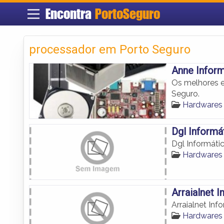
Encontra
PortoSeguro
processador em Porto Seguro
Anne Inform
Os melhores e
Seguro.
Hardwares
Dgl Informá
Dgl Informáti
Hardwares
Arraialnet I
Arraialnet Inf
Hardwares