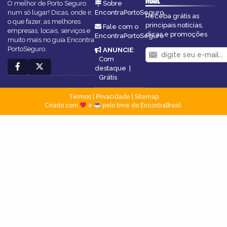
MAIL
O melhor de Porto Seguro
Sobre
num só lugar! Dicas, onde ir,
EncontraPortoSeguro
Receba grátis as
o que fazer, as melhores
principais notícias,
Fale com o
empresas, locais, serviços e
dicas e promoções
EncontraPortoSeguro
muito mais no guia Encontra
PortoSeguro.
ANUNCIE
:
Com
destaque
|
Grátis
Termos
|
Privacidade
|
Sitemap
Criado com
e
pelo time do EncontraBrasil