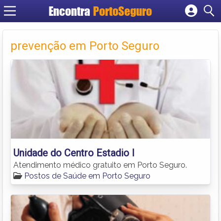
Encontra
PortoSeguro
Cadastrar empresa
Fazer login
prevenção em Porto Seguro
Criar conta
Unidade do Centro Estadio I
Atendimento médico gratuito em Porto Seguro.
Postos de Saúde em Porto Seguro