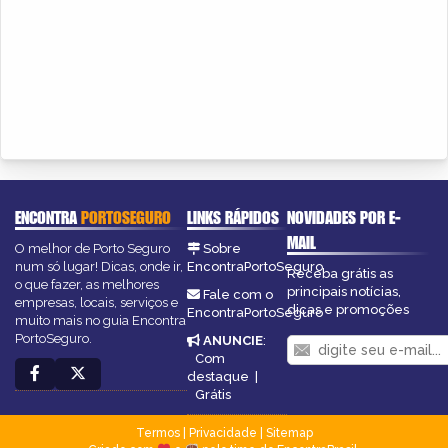
ENCONTRA
PORTOSEGURO
LINKS RÁPIDOS
NOVIDADES POR E-
MAIL
O melhor de Porto Seguro
Sobre
num só lugar! Dicas, onde ir,
EncontraPortoSeguro
Receba grátis as
o que fazer, as melhores
principais notícias,
Fale com o
empresas, locais, serviços e
dicas e promoções
EncontraPortoSeguro
muito mais no guia Encontra
PortoSeguro.
ANUNCIE
:
Com
destaque
|
Grátis
Termos
|
Privacidade
|
Sitemap