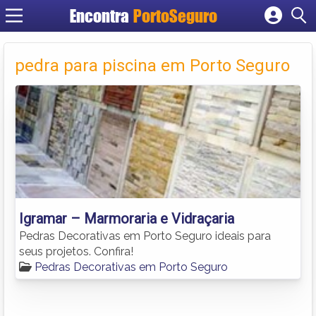
Encontra
PortoSeguro
Cadastrar empresa
Fazer login
pedra para piscina em Porto Seguro
Criar conta
Igramar – Marmoraria e Vidraçaria
Pedras Decorativas em Porto Seguro ideais para
seus projetos. Confira!
Pedras Decorativas em Porto Seguro