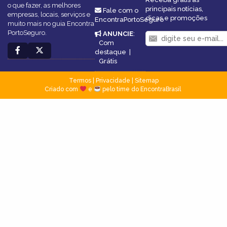
o que fazer, as melhores
principais notícias,
Fale com o
empresas, locais, serviços e
dicas e promoções
EncontraPortoSeguro
muito mais no guia Encontra
PortoSeguro.
ANUNCIE
:
Com
destaque
|
Grátis
Termos
|
Privacidade
|
Sitemap
Criado com
e
pelo time do EncontraBrasil