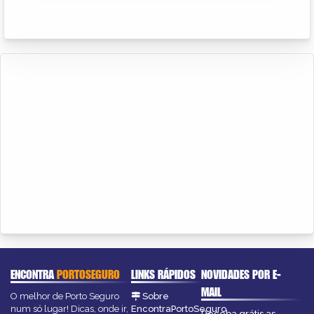
ENCONTRA
PORTOSEGURO
LINKS RÁPIDOS
NOVIDADES POR E-
MAIL
O melhor de Porto Seguro
Sobre
num só lugar! Dicas, onde ir,
EncontraPortoSeguro
Receba grátis as