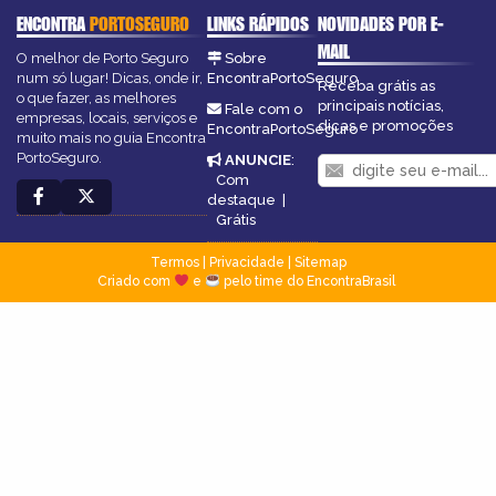
ENCONTRA
PORTOSEGURO
LINKS RÁPIDOS
NOVIDADES POR E-
MAIL
O melhor de Porto Seguro
Sobre
num só lugar! Dicas, onde ir,
EncontraPortoSeguro
Receba grátis as
o que fazer, as melhores
principais notícias,
Fale com o
empresas, locais, serviços e
dicas e promoções
EncontraPortoSeguro
muito mais no guia Encontra
PortoSeguro.
ANUNCIE
:
Com
destaque
|
Grátis
Termos
|
Privacidade
|
Sitemap
Criado com
e
pelo time do EncontraBrasil