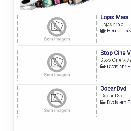
Lojas Maia
Lojas Maia
Home Thea
Stop Cine V
Stop Cine Víd
Dvds em P
OceanDvd
OceanDvd
Dvds em P