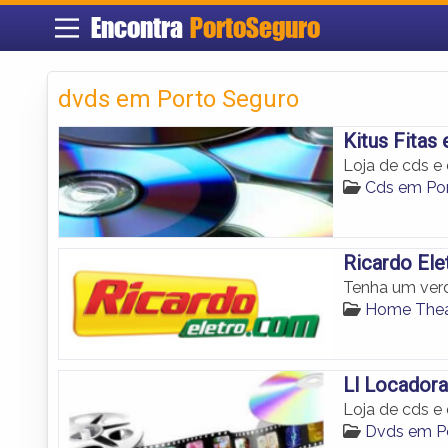
Encontra
PortoSeguro
dvds em Porto Seguro
Kitus Fitas 
Loja de cds e
Cds em Po
Ricardo Ele
Tenha um verd
Home Thea
Ll Locadora
Loja de cds e
Dvds em P