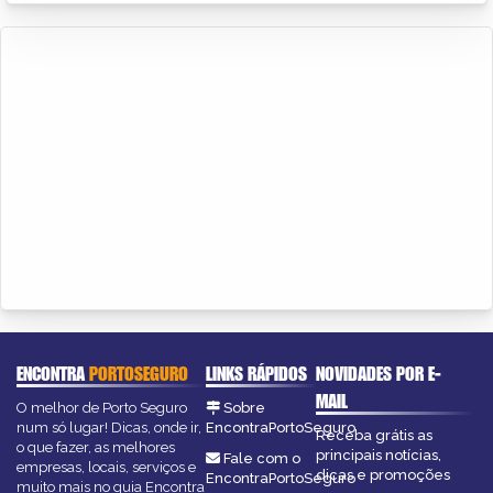
ENCONTRA
PORTOSEGURO
LINKS RÁPIDOS
NOVIDADES POR E-
MAIL
O melhor de Porto Seguro
Sobre
num só lugar! Dicas, onde ir,
EncontraPortoSeguro
Receba grátis as
o que fazer, as melhores
principais notícias,
Fale com o
empresas, locais, serviços e
dicas e promoções
EncontraPortoSeguro
muito mais no guia Encontra