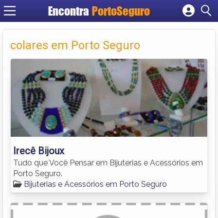
Encontra
PortoSeguro
Cadastrar empresa
Fazer login
colares em Porto Seguro
Criar conta
Irecê Bijoux
Tudo que Você Pensar em Bijuterias e Acessórios em
Porto Seguro.
Bijuterias e Acessórios em Porto Seguro