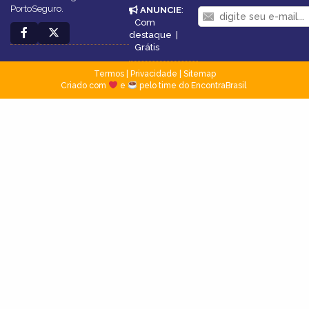
PortoSeguro.
ANUNCIE
:
Com
destaque
|
Grátis
Termos
|
Privacidade
|
Sitemap
Criado com
e
pelo time do EncontraBrasil