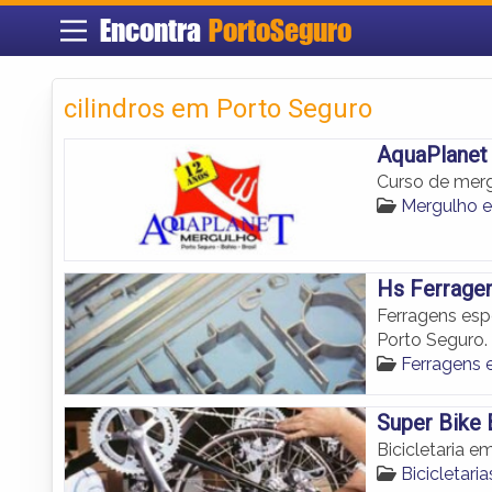
Encontra
PortoSeguro
cilindros em Porto Seguro
AquaPlanet
Curso de merg
Mergulho 
Hs Ferrage
Ferragens esp
Porto Seguro.
Ferragens 
Super Bike B
Bicicletaria e
Bicicletari