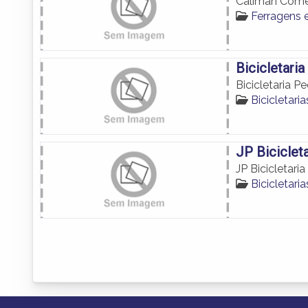
Caliman Comér
Ferragens 
Bicicletari
Bicicletaria P
Bicicletari
JP Bicicleta
JP Bicicletaria
Bicicletari