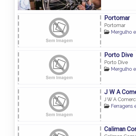
Portomar
Portomar
Mergulho 
Porto Dive
Porto Dive
Mergulho 
J W A Come
J W A Comerci
Ferragens 
Caliman Com