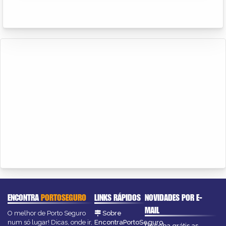
ENCONTRA
PORTOSEGURO
LINKS RÁPIDOS
NOVIDADES POR E-
MAIL
O melhor de Porto Seguro
Sobre
num só lugar! Dicas, onde ir,
EncontraPortoSeguro
Receba grátis as