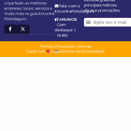
o que fazer, as melhores
principais notícias,
Fale com o
empresas, locais, serviços e
dicas e promoções
EncontraPortoSeguro
muito mais no guia Encontra
PortoSeguro.
ANUNCIE
:
Com
destaque
|
Grátis
Termos
|
Privacidade
|
Sitemap
Criado com
e
pelo time do EncontraBrasil