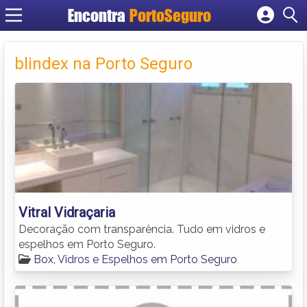
Encontra
PortoSeguro
Cadastrar empresa
Fazer login
blindex na Porto Seguro
Criar conta
Vitral Vidraçaria
Decoração com transparência. Tudo em vidros e
espelhos em Porto Seguro.
Box, Vidros e Espelhos em Porto Seguro