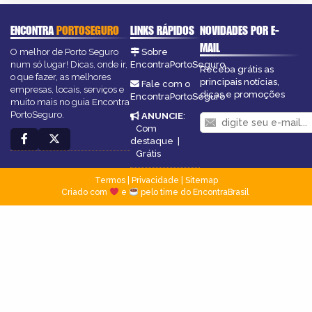
ENCONTRA
PORTOSEGURO
LINKS RÁPIDOS
NOVIDADES POR E-
MAIL
O melhor de Porto Seguro
Sobre
num só lugar! Dicas, onde ir,
EncontraPortoSeguro
Receba grátis as
o que fazer, as melhores
principais notícias,
Fale com o
empresas, locais, serviços e
dicas e promoções
EncontraPortoSeguro
muito mais no guia Encontra
PortoSeguro.
ANUNCIE
:
Com
destaque
|
Grátis
Termos
|
Privacidade
|
Sitemap
Criado com
e
pelo time do EncontraBrasil